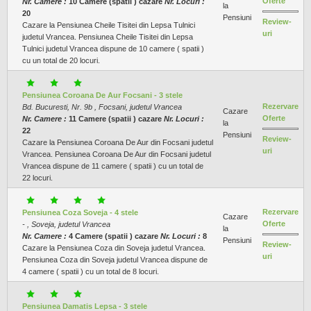
Oferte
Nr. Camere :
10 Camere (spatii ) cazare
Nr. Locuri :
la
20
Pensiuni
Review-
Cazare la Pensiunea Cheile Tisitei din Lepsa Tulnici
uri
judetul Vrancea. Pensiunea Cheile Tisitei din Lepsa
Tulnici judetul Vrancea dispune de 10 camere ( spatii )
cu un total de 20 locuri.
Pensiunea Coroana De Aur Focsani - 3 stele
Rezervare
Bd. Bucuresti, Nr. 9b , Focsani, judetul Vrancea
Cazare
Oferte
Nr. Camere :
11 Camere (spatii ) cazare
Nr. Locuri :
la
22
Pensiuni
Review-
Cazare la Pensiunea Coroana De Aur din Focsani judetul
uri
Vrancea. Pensiunea Coroana De Aur din Focsani judetul
Vrancea dispune de 11 camere ( spatii ) cu un total de
22 locuri.
Rezervare
Pensiunea Coza Soveja - 4 stele
Cazare
Oferte
- , Soveja, judetul Vrancea
la
Nr. Camere :
4 Camere (spatii ) cazare
Nr. Locuri :
8
Pensiuni
Review-
Cazare la Pensiunea Coza din Soveja judetul Vrancea.
uri
Pensiunea Coza din Soveja judetul Vrancea dispune de
4 camere ( spatii ) cu un total de 8 locuri.
Pensiunea Damatis Lepsa - 3 stele