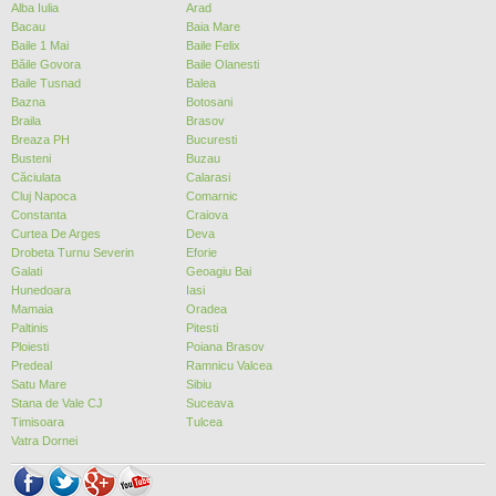
Alba Iulia
Arad
Bacau
Baia Mare
Baile 1 Mai
Baile Felix
Băile Govora
Baile Olanesti
Baile Tusnad
Balea
Bazna
Botosani
Braila
Brasov
Breaza PH
Bucuresti
Busteni
Buzau
Căciulata
Calarasi
Cluj Napoca
Comarnic
Constanta
Craiova
Curtea De Arges
Deva
Drobeta Turnu Severin
Eforie
Galati
Geoagiu Bai
Hunedoara
Iasi
Mamaia
Oradea
Paltinis
Pitesti
Ploiesti
Poiana Brasov
Predeal
Ramnicu Valcea
Satu Mare
Sibiu
Stana de Vale CJ
Suceava
Timisoara
Tulcea
Vatra Dornei