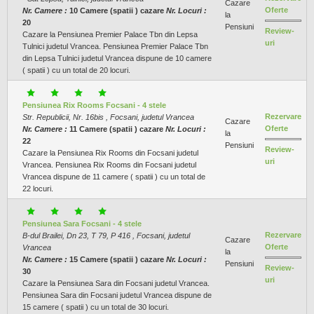
Cazare
Oferte
Nr. Camere :
10 Camere (spatii ) cazare
Nr. Locuri :
la
20
Pensiuni
Review-
Cazare la Pensiunea Premier Palace Tbn din Lepsa
uri
Tulnici judetul Vrancea. Pensiunea Premier Palace Tbn
din Lepsa Tulnici judetul Vrancea dispune de 10 camere
( spatii ) cu un total de 20 locuri.
Pensiunea Rix Rooms Focsani - 4 stele
Rezervare
Str. Republicii, Nr. 16bis , Focsani, judetul Vrancea
Cazare
Oferte
Nr. Camere :
11 Camere (spatii ) cazare
Nr. Locuri :
la
22
Pensiuni
Review-
Cazare la Pensiunea Rix Rooms din Focsani judetul
uri
Vrancea. Pensiunea Rix Rooms din Focsani judetul
Vrancea dispune de 11 camere ( spatii ) cu un total de
22 locuri.
Pensiunea Sara Focsani - 4 stele
Rezervare
B-dul Brailei, Dn 23, T 79, P 416 , Focsani, judetul
Cazare
Oferte
Vrancea
la
Nr. Camere :
15 Camere (spatii ) cazare
Nr. Locuri :
Pensiuni
Review-
30
uri
Cazare la Pensiunea Sara din Focsani judetul Vrancea.
Pensiunea Sara din Focsani judetul Vrancea dispune de
15 camere ( spatii ) cu un total de 30 locuri.