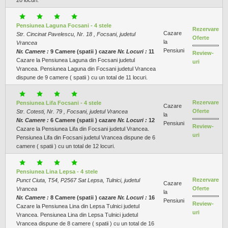
Pensiunea Laguna Focsani - 4 stele
Rezervare
Cazare
Str. Cincinat Pavelescu, Nr. 18 , Focsani, judetul
Oferte
la
Vrancea
Pensiuni
Nr. Camere :
9 Camere (spatii ) cazare
Nr. Locuri :
11
Review-
Cazare la Pensiunea Laguna din Focsani judetul
uri
Vrancea. Pensiunea Laguna din Focsani judetul Vrancea
dispune de 9 camere ( spatii ) cu un total de 11 locuri.
Rezervare
Pensiunea Lifa Focsani - 4 stele
Cazare
Oferte
Str. Cotesti, Nr. 79 , Focsani, judetul Vrancea
la
Nr. Camere :
6 Camere (spatii ) cazare
Nr. Locuri :
12
Pensiuni
Review-
Cazare la Pensiunea Lifa din Focsani judetul Vrancea.
uri
Pensiunea Lifa din Focsani judetul Vrancea dispune de 6
camere ( spatii ) cu un total de 12 locuri.
Pensiunea Lina Lepsa - 4 stele
Rezervare
Punct Ciuta, T54, P2567 Sat Lepsa, Tulnici, judetul
Cazare
Oferte
Vrancea
la
Nr. Camere :
8 Camere (spatii ) cazare
Nr. Locuri :
16
Pensiuni
Review-
Cazare la Pensiunea Lina din Lepsa Tulnici judetul
uri
Vrancea. Pensiunea Lina din Lepsa Tulnici judetul
Vrancea dispune de 8 camere ( spatii ) cu un total de 16