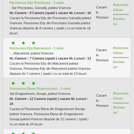
Pensiunea Edy Precistanu - 3 stele
Rezervare
Cazare
- Sat Precistanu, Garoafa, judetul Vrancea
Oferte
la
Nr. Camere :
8 Camere (spatii ) cazare
Nr. Locuri :
16
Pensiuni
Cazare la Pensiunea Edy din Precistanu Garoafa judetul
Review-
Vrancea. Pensiunea Edy din Precistanu Garoafa judetul
uri
Vrancea dispune de 8 camere ( spatii ) cu un total de 16
locuri.
Rezervare
Pensiunea Edy Maicanesti - 3 stele
Cazare
Oferte
- , Maicanesti, judetul Vrancea
la
Nr. Camere :
7 Camere (spatii ) cazare
Nr. Locuri :
13
Pensiuni
Review-
Cazare la Pensiunea Edy din Maicanesti judetul
uri
Vrancea. Pensiunea Edy din Maicanesti judetul Vrancea
dispune de 7 camere ( spatii ) cu un total de 13 locuri.
Pensiunea Elena Dragosloveni - 3 stele
Rezervare
Sat Dragosloveni, Soveja, judetul Vrancea
Cazare
Oferte
Nr. Camere :
12 Camere (spatii ) cazare
Nr. Locuri :
la
24
Pensiuni
Review-
Cazare la Pensiunea Elena din Dragosloveni Soveja
uri
judetul Vrancea. Pensiunea Elena din Dragosloveni
Soveja judetul Vrancea dispune de 12 camere ( spatii )
cu un total de 24 locuri.