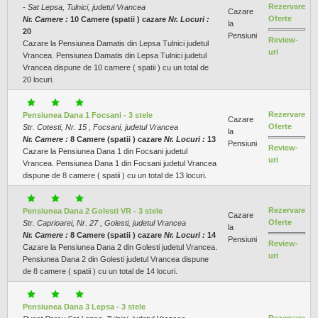
Rezervare
- Sat Lepsa, Tulnici, judetul Vrancea
Cazare
Oferte
Nr. Camere :
10 Camere (spatii ) cazare
Nr. Locuri :
la
20
Pensiuni
Review-
Cazare la Pensiunea Damatis din Lepsa Tulnici judetul
uri
Vrancea. Pensiunea Damatis din Lepsa Tulnici judetul
Vrancea dispune de 10 camere ( spatii ) cu un total de
20 locuri.
Rezervare
Pensiunea Dana 1 Focsani - 3 stele
Cazare
Oferte
Str. Cotesti, Nr. 15 , Focsani, judetul Vrancea
la
Nr. Camere :
8 Camere (spatii ) cazare
Nr. Locuri :
13
Pensiuni
Review-
Cazare la Pensiunea Dana 1 din Focsani judetul
uri
Vrancea. Pensiunea Dana 1 din Focsani judetul Vrancea
dispune de 8 camere ( spatii ) cu un total de 13 locuri.
Rezervare
Pensiunea Dana 2 Golesti VR - 3 stele
Cazare
Oferte
Str. Caprioarei, Nr. 27 , Golesti, judetul Vrancea
la
Nr. Camere :
8 Camere (spatii ) cazare
Nr. Locuri :
14
Pensiuni
Review-
Cazare la Pensiunea Dana 2 din Golesti judetul Vrancea.
uri
Pensiunea Dana 2 din Golesti judetul Vrancea dispune
de 8 camere ( spatii ) cu un total de 14 locuri.
Pensiunea Dana 3 Lepsa - 3 stele
Rezervare