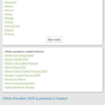
Marasesti
Marasti
Milcovul
Nereju
Obrejita
Ocland
Ocna De Fier
Popesti
Prahuda
Mai multe
Oferte vacante in Judetul Vrancea
Oferte Ziua Indragostitiilor
Oferte 8 Martie 2023
Oferte 1 Mai Judetul Vrancea
Oferta Paste 2023
Oferte Craciun Judetul Vrancea 2022
Revelion Judetul Vrancea 2023
Oferte Last Minute
Oferte Early Booking 2023
Toate Ofertele de Vacanta
Oferte Revelion 2025 la pensiuni si hoteluri