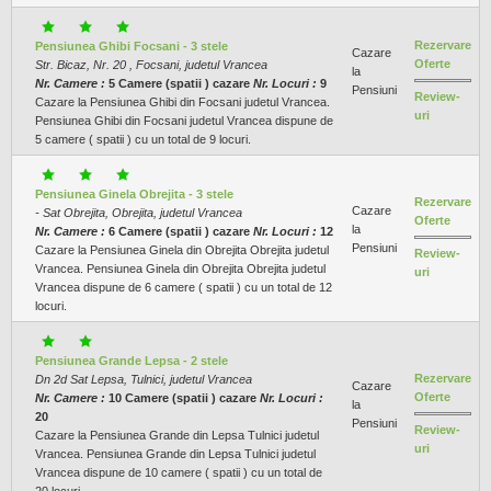
Rezervare
Pensiunea Ghibi Focsani - 3 stele
Cazare
Oferte
Str. Bicaz, Nr. 20 , Focsani, judetul Vrancea
la
Nr. Camere :
5 Camere (spatii ) cazare
Nr. Locuri :
9
Pensiuni
Review-
Cazare la Pensiunea Ghibi din Focsani judetul Vrancea.
uri
Pensiunea Ghibi din Focsani judetul Vrancea dispune de
5 camere ( spatii ) cu un total de 9 locuri.
Pensiunea Ginela Obrejita - 3 stele
Rezervare
Cazare
- Sat Obrejita, Obrejita, judetul Vrancea
Oferte
la
Nr. Camere :
6 Camere (spatii ) cazare
Nr. Locuri :
12
Pensiuni
Cazare la Pensiunea Ginela din Obrejita Obrejita judetul
Review-
Vrancea. Pensiunea Ginela din Obrejita Obrejita judetul
uri
Vrancea dispune de 6 camere ( spatii ) cu un total de 12
locuri.
Pensiunea Grande Lepsa - 2 stele
Rezervare
Dn 2d Sat Lepsa, Tulnici, judetul Vrancea
Cazare
Oferte
Nr. Camere :
10 Camere (spatii ) cazare
Nr. Locuri :
la
20
Pensiuni
Review-
Cazare la Pensiunea Grande din Lepsa Tulnici judetul
uri
Vrancea. Pensiunea Grande din Lepsa Tulnici judetul
Vrancea dispune de 10 camere ( spatii ) cu un total de
20 locuri.