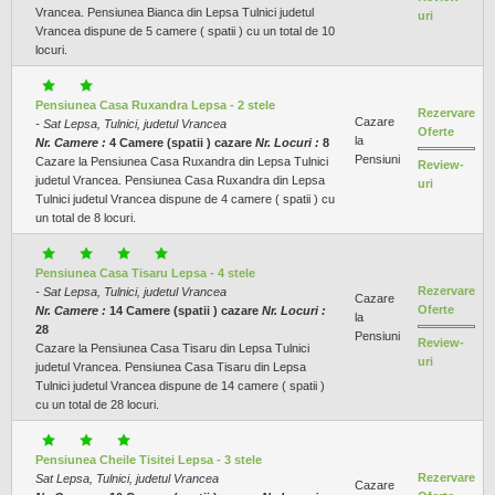
Vrancea. Pensiunea Bianca din Lepsa Tulnici judetul
uri
Vrancea dispune de 5 camere ( spatii ) cu un total de 10
locuri.
Pensiunea Casa Ruxandra Lepsa - 2 stele
Rezervare
Cazare
- Sat Lepsa, Tulnici, judetul Vrancea
Oferte
la
Nr. Camere :
4 Camere (spatii ) cazare
Nr. Locuri :
8
Pensiuni
Cazare la Pensiunea Casa Ruxandra din Lepsa Tulnici
Review-
judetul Vrancea. Pensiunea Casa Ruxandra din Lepsa
uri
Tulnici judetul Vrancea dispune de 4 camere ( spatii ) cu
un total de 8 locuri.
Pensiunea Casa Tisaru Lepsa - 4 stele
Rezervare
- Sat Lepsa, Tulnici, judetul Vrancea
Cazare
Oferte
Nr. Camere :
14 Camere (spatii ) cazare
Nr. Locuri :
la
28
Pensiuni
Review-
Cazare la Pensiunea Casa Tisaru din Lepsa Tulnici
uri
judetul Vrancea. Pensiunea Casa Tisaru din Lepsa
Tulnici judetul Vrancea dispune de 14 camere ( spatii )
cu un total de 28 locuri.
Pensiunea Cheile Tisitei Lepsa - 3 stele
Rezervare
Sat Lepsa, Tulnici, judetul Vrancea
Cazare