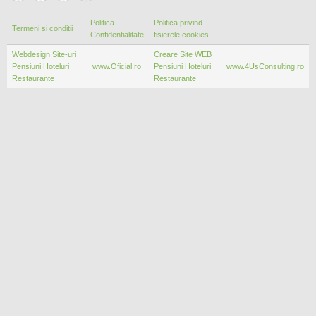
Politica
Politica privind
Termeni si conditii
Confidentialitate
fisierele cookies
Webdesign Site-uri
Creare Site WEB
Pensiuni Hoteluri
www.Oficial.ro
Pensiuni Hoteluri
www.4UsConsulting.ro
Restaurante
Restaurante