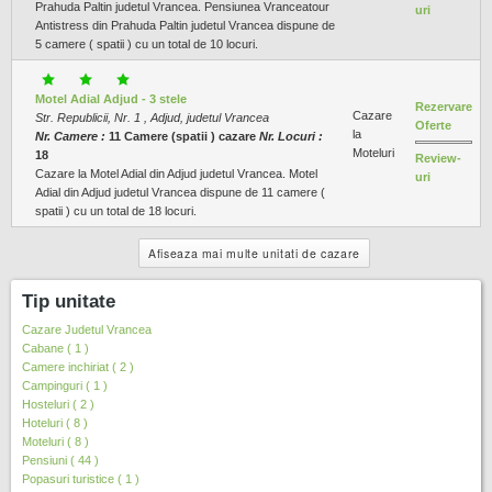
Prahuda Paltin judetul Vrancea. Pensiunea Vranceatour
uri
Antistress din Prahuda Paltin judetul Vrancea dispune de
5 camere ( spatii ) cu un total de 10 locuri.
Motel Adial Adjud - 3 stele
Rezervare
Cazare
Str. Republicii, Nr. 1 , Adjud, judetul Vrancea
Oferte
la
Nr. Camere :
11 Camere (spatii ) cazare
Nr. Locuri :
Moteluri
18
Review-
Cazare la Motel Adial din Adjud judetul Vrancea. Motel
uri
Adial din Adjud judetul Vrancea dispune de 11 camere (
spatii ) cu un total de 18 locuri.
Afiseaza mai multe unitati de cazare
Tip unitate
Cazare Judetul Vrancea
Cabane ( 1 )
Camere inchiriat ( 2 )
Campinguri ( 1 )
Hosteluri ( 2 )
Hoteluri ( 8 )
Moteluri ( 8 )
Pensiuni ( 44 )
Popasuri turistice ( 1 )