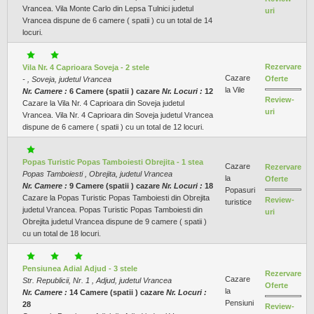
Vrancea. Vila Monte Carlo din Lepsa Tulnici judetul
uri
Vrancea dispune de 6 camere ( spatii ) cu un total de 14
locuri.
Rezervare
Vila Nr. 4 Caprioara Soveja - 2 stele
Cazare
Oferte
- , Soveja, judetul Vrancea
la Vile
Nr. Camere :
6 Camere (spatii ) cazare
Nr. Locuri :
12
Review-
Cazare la Vila Nr. 4 Caprioara din Soveja judetul
uri
Vrancea. Vila Nr. 4 Caprioara din Soveja judetul Vrancea
dispune de 6 camere ( spatii ) cu un total de 12 locuri.
Popas Turistic Popas Tamboiesti Obrejita - 1 stea
Cazare
Rezervare
Popas Tamboiesti , Obrejita, judetul Vrancea
la
Oferte
Nr. Camere :
9 Camere (spatii ) cazare
Nr. Locuri :
18
Popasuri
Cazare la Popas Turistic Popas Tamboiesti din Obrejita
Review-
turistice
judetul Vrancea. Popas Turistic Popas Tamboiesti din
uri
Obrejita judetul Vrancea dispune de 9 camere ( spatii )
cu un total de 18 locuri.
Pensiunea Adial Adjud - 3 stele
Rezervare
Cazare
Str. Republicii, Nr. 1 , Adjud, judetul Vrancea
Oferte
la
Nr. Camere :
14 Camere (spatii ) cazare
Nr. Locuri :
Pensiuni
28
Review-