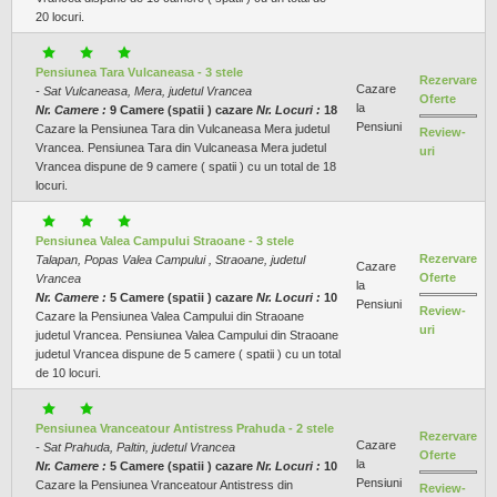
20 locuri.
Pensiunea Tara Vulcaneasa - 3 stele
Rezervare
Cazare
- Sat Vulcaneasa, Mera, judetul Vrancea
Oferte
la
Nr. Camere :
9 Camere (spatii ) cazare
Nr. Locuri :
18
Pensiuni
Cazare la Pensiunea Tara din Vulcaneasa Mera judetul
Review-
Vrancea. Pensiunea Tara din Vulcaneasa Mera judetul
uri
Vrancea dispune de 9 camere ( spatii ) cu un total de 18
locuri.
Pensiunea Valea Campului Straoane - 3 stele
Rezervare
Talapan, Popas Valea Campului , Straoane, judetul
Cazare
Oferte
Vrancea
la
Nr. Camere :
5 Camere (spatii ) cazare
Nr. Locuri :
10
Pensiuni
Review-
Cazare la Pensiunea Valea Campului din Straoane
uri
judetul Vrancea. Pensiunea Valea Campului din Straoane
judetul Vrancea dispune de 5 camere ( spatii ) cu un total
de 10 locuri.
Pensiunea Vranceatour Antistress Prahuda - 2 stele
Rezervare
Cazare
- Sat Prahuda, Paltin, judetul Vrancea
Oferte
la
Nr. Camere :
5 Camere (spatii ) cazare
Nr. Locuri :
10
Pensiuni
Cazare la Pensiunea Vranceatour Antistress din
Review-