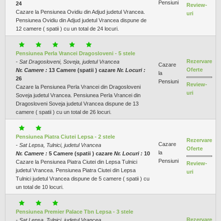
Pensiuni
24
Review-
Cazare la Pensiunea Ovidiu din Adjud judetul Vrancea.
uri
Pensiunea Ovidiu din Adjud judetul Vrancea dispune de
12 camere ( spatii ) cu un total de 24 locuri.
Pensiunea Perla Vrancei Dragosloveni - 5 stele
Rezervare
- Sat Dragosloveni, Soveja, judetul Vrancea
Cazare
Oferte
Nr. Camere :
13 Camere (spatii ) cazare
Nr. Locuri :
la
26
Pensiuni
Review-
Cazare la Pensiunea Perla Vrancei din Dragosloveni
uri
Soveja judetul Vrancea. Pensiunea Perla Vrancei din
Dragosloveni Soveja judetul Vrancea dispune de 13
camere ( spatii ) cu un total de 26 locuri.
Pensiunea Piatra Ciutei Lepsa - 2 stele
Rezervare
Cazare
- Sat Lepsa, Tulnici, judetul Vrancea
Oferte
la
Nr. Camere :
5 Camere (spatii ) cazare
Nr. Locuri :
10
Pensiuni
Cazare la Pensiunea Piatra Ciutei din Lepsa Tulnici
Review-
judetul Vrancea. Pensiunea Piatra Ciutei din Lepsa
uri
Tulnici judetul Vrancea dispune de 5 camere ( spatii ) cu
un total de 10 locuri.
Pensiunea Premier Palace Tbn Lepsa - 3 stele
Rezervare
- Sat Lepsa, Tulnici, judetul Vrancea