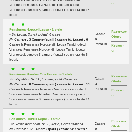
uri
Vrancea. Pensiunea La Nasu din Focsani judetul
Vrancea dispune de 8 camere ( spatii ) cu un total de 16
locuri.
Pensiunea Norocel Lepsa - 2 stele
Rezervare
Cazare
- Sat Lepsa, Tulnici, judetul Vrancea
Oferte
la
Nr. Camere :
3 Camere (spatii ) cazare
Nr. Locuri :
6
Pensiuni
Cazare la Pensiunea Norocel din Lepsa Tulnici judetul
Review-
Vrancea. Pensiunea Norocel din Lepsa Tulnici judetul
uri
Vrancea dispune de 3 camere ( spatii ) cu un total de 6
locuri.
Pensiunea Number One Focsani - 3 stele
Rezervare
Cazare
Str. Republicii, Nr. 11 , Focsani, judetul Vrancea
Oferte
la
Nr. Camere :
6 Camere (spatii ) cazare
Nr. Locuri :
14
Pensiuni
Cazare la Pensiunea Number One din Focsani judetul
Review-
Vrancea. Pensiunea Number One din Focsani judetul
uri
Vrancea dispune de 6 camere ( spatii ) cu un total de 14
locuri.
Pensiunea Ovidiu Adjud - 3 stele
Rezervare
Cazare
Str. Vasile Alecsandri, Nr. 1 , Adjud, judetul Vrancea
Oferte
la
Nr. Camere :
12 Camere (spatii ) cazare
Nr. Locuri :