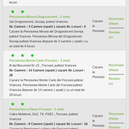
locuri.
Pensiunea Miruna Dragosloveni - 2 stele
Rezervare
Cazare
Sat Dragosloveni, Soveja, judetul Vrancea
Oferte
la
Nr. Camere :
3 Camere (spatii ) cazare
Nr. Locuri :
6
Pensiuni
Cazare la Pensiunea Miruna din Dragosloveni Soveja
Review-
judetul Vrancea. Pensiunea Miruna din Dragosloveni
uri
Soveja judetul Vrancea dispune de 3 camere ( spatii ) cu
un total de 6 locuri.
Pensiunea Monte Carlo Focsani - 3 stele
Rezervare
B-dul Bucuresti Nr.15 , Focsani, judetul Vrancea
Cazare
Oferte
Nr. Camere :
14 Camere (spatii ) cazare
Nr. Locuri :
la
28
Pensiuni
Review-
Cazare la Pensiunea Monte Carlo din Focsani judetul
uri
Vrancea. Pensiunea Monte Carlo din Focsani judetul
Vrancea dispune de 14 camere ( spatii ) cu un total de
28 locuri.
Pensiunea La Nasu Focsani - 2 stele
Rezervare
Calea Moldovei, Dn2, T4, P18/1 , Focsani, judetul
Cazare
Oferte
Vrancea
la
Nr. Camere :
8 Camere (spatii ) cazare
Nr. Locuri :
16
Pensiuni
Review-
Cazare la Pensiunea La Nasu din Focsani judetul