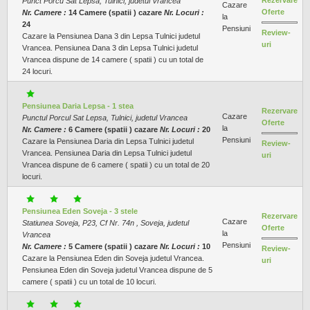
Punct Porcu Sat Lepsa, Tulnici, judetul Vrancea
Cazare
Oferte
Nr. Camere :
14 Camere (spatii ) cazare
Nr. Locuri :
la
24
Pensiuni
Review-
Cazare la Pensiunea Dana 3 din Lepsa Tulnici judetul
uri
Vrancea. Pensiunea Dana 3 din Lepsa Tulnici judetul
Vrancea dispune de 14 camere ( spatii ) cu un total de
24 locuri.
Pensiunea Daria Lepsa - 1 stea
Rezervare
Cazare
Punctul Porcul Sat Lepsa, Tulnici, judetul Vrancea
Oferte
la
Nr. Camere :
6 Camere (spatii ) cazare
Nr. Locuri :
20
Pensiuni
Cazare la Pensiunea Daria din Lepsa Tulnici judetul
Review-
Vrancea. Pensiunea Daria din Lepsa Tulnici judetul
uri
Vrancea dispune de 6 camere ( spatii ) cu un total de 20
locuri.
Pensiunea Eden Soveja - 3 stele
Rezervare
Cazare
Statiunea Soveja, P23, Cf Nr. 74n , Soveja, judetul
Oferte
la
Vrancea
Pensiuni
Nr. Camere :
5 Camere (spatii ) cazare
Nr. Locuri :
10
Review-
Cazare la Pensiunea Eden din Soveja judetul Vrancea.
uri
Pensiunea Eden din Soveja judetul Vrancea dispune de 5
camere ( spatii ) cu un total de 10 locuri.