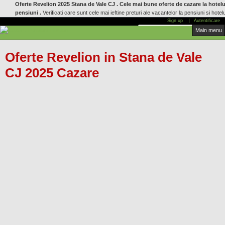
Oferte Revelion 2025 Stana de Vale CJ . Cele mai bune oferte de cazare la hotelur
Mergi
pensiuni .
Verificati care sunt cele mai ieftine preturi ale vacantelor la pensiuni si hotelu
la
Sign up
Autentificare
conţinutul
Cauta localitate:
Main menu
principal
Oferte Revelion in Stana de Vale
CJ 2025 Cazare