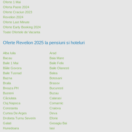
Oferte 1 Mai
Oferta Paste 2024
Oferte Craciun 2023
Revelion 2024
Oferte Last Minute
Oferte Early Booking 2024
Toate Ofertele de Vacanta
Oferte Revelion 2025 la pensiuni si hoteluri
Alba Iulia
Arad
Bacau
Baia Mare
Baile 1 Mai
Baile Felix
Băile Govora
Baile Olanesti
Baile Tusnad
Balea
Bazna
Botosani
Braila
Brasov
Breaza PH
Bucuresti
Busteni
Buzau
Căciulata
Calarasi
Cluj Napoca
Comarnic
Constanta
Craiova
Curtea De Arges
Deva
Drobeta Turnu Severin
Eforie
Galati
Geoagiu Bai
Hunedoara
Iasi