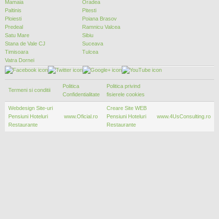
Mamaia
Oradea
Paltinis
Pitesti
Ploiesti
Poiana Brasov
Predeal
Ramnicu Valcea
Satu Mare
Sibiu
Stana de Vale CJ
Suceava
Timisoara
Tulcea
Vatra Dornei
Politica
Politica privind
Termeni si conditii
Confidentialitate
fisierele cookies
Webdesign Site-uri
Creare Site WEB
Pensiuni Hoteluri
www.Oficial.ro
Pensiuni Hoteluri
www.4UsConsulting.ro
Restaurante
Restaurante