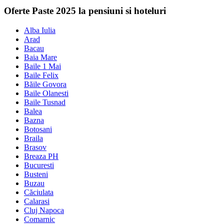
Oferte Paste 2025 la pensiuni si hoteluri
Alba Iulia
Arad
Bacau
Baia Mare
Baile 1 Mai
Baile Felix
Băile Govora
Baile Olanesti
Baile Tusnad
Balea
Bazna
Botosani
Braila
Brasov
Breaza PH
Bucuresti
Busteni
Buzau
Căciulata
Calarasi
Cluj Napoca
Comarnic