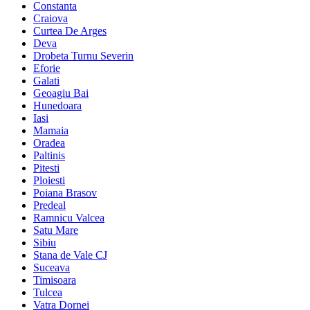
Constanta
Craiova
Curtea De Arges
Deva
Drobeta Turnu Severin
Eforie
Galati
Geoagiu Bai
Hunedoara
Iasi
Mamaia
Oradea
Paltinis
Pitesti
Ploiesti
Poiana Brasov
Predeal
Ramnicu Valcea
Satu Mare
Sibiu
Stana de Vale CJ
Suceava
Timisoara
Tulcea
Vatra Dornei