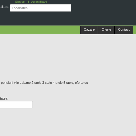
Sign up
Autentificare
litate:
Cazare
Oferte
Contact
 pensiuni vile cabane 2 stele 3 stele 4 stele 5 stele, oferte cu
tatea: