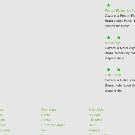
Ponton Plutitor La P
Cazare la Ponton Plu
Braila judetul Braila.
Ponton din Braila...
Motel Viky
Cazare la Motel Viky 
Braila. Motel Viky din
dispune de 23...
Hotel Sport
Cazare la Hotel Sport
Braila. Hotel Sport di
dispune de...
au
Baia Mare
Baile 1 Mai
ea
Bazna
Botosani
eni
Buzau
Căciulata
iova
Curtea De Arges
Deva
edoara
Iasi
Mamaia