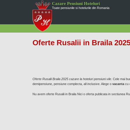
Cazare Pensiuni Hoteluri
Toate pensiunile si hotelurile din Romania
Oferte Rusalii in Braila 202
Oferte Rusalii Braila 2025 cazare la hoteluri pensiuni vile
. Cele mai bu
demipensiune, pensiune complecta, all inclusive. Alege o
vacanta
cu c
Nu avem oferte Rusalii in Braila Nici o oferta publicata in sectiunea Ru