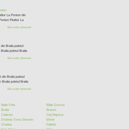
onton
titor La Ponton din
 Ponton Plutitor La
Mai multe informatii
din Braila judetul
 Braila judetul Braila
Mai multe informatii
 din Braila judetul
n Braila judetul Braila
Mai multe informatii
Baile Felix
Băile Govora
Braila
Brasov
Calarasi
Cluj Napoca
Drobeta Turnu Severin
Eforie
Oradea
Paltinis