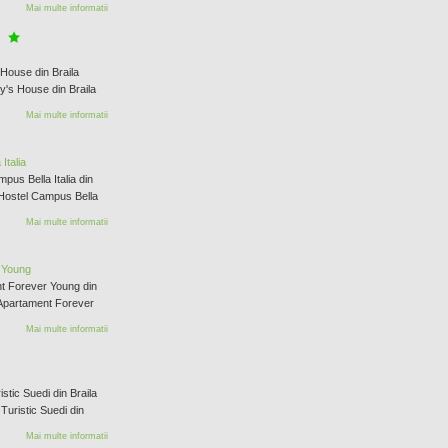
Mai multe informatii
 House din Braila
Edy's House din Braila
Mai multe informatii
Italia
pus Bella Italia din
. Hostel Campus Bella
Mai multe informatii
 Young
t Forever Young din
. Apartament Forever
Mai multe informatii
stic Suedi din Braila
 Turistic Suedi din
Mai multe informatii