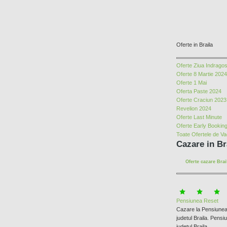
Oferte in Braila
Oferte Ziua Indragosti
Oferte 8 Martie 2024
Oferte 1 Mai
Oferta Paste 2024
Oferte Craciun 2023
Revelion 2024
Oferte Last Minute
Oferte Early Bookin
Toate Ofertele de V
Cazare in Br
Oferte cazare Brai
Pensiunea Reset
Cazare la Pensiunea 
judetul Braila. Pensi
judetul Braila...