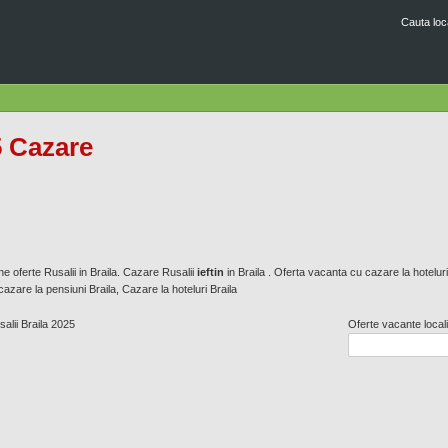
Mergi
Cauta loca
la
conţinutul
principal
5 Cazare
ne oferte Rusalii in Braila. Cazare Rusalii
ieftin
in Braila . Oferta vacanta cu cazare la hoteluri
azare la pensiuni Braila, Cazare la hoteluri Braila
salii Braila 2025
Oferte vacante locali