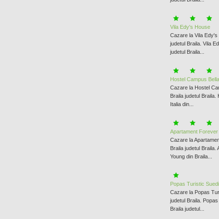
Vila Edy's House
Cazare la Vila Edy's
judetul Braila. Vila 
judetul Braila...
Hostel Campus Bella 
Cazare la Hostel Cam
Braila judetul Braila
Italia din...
Apartament Forever
Cazare la Apartamen
Braila judetul Braila
Young din Braila...
Popas Turistic Suedi
Cazare la Popas Turi
judetul Braila. Popas
Braila judetul...