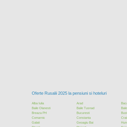
Oferte Rusalii 2025 la pensiuni si hoteluri
Alba Iulia
Arad
Bac
Baile Olanesti
Baile Tusnad
Bal
Breaza PH
Bucuresti
Bust
Comarnic
Constanta
Cra
Galati
Geoagiu Bai
Hun