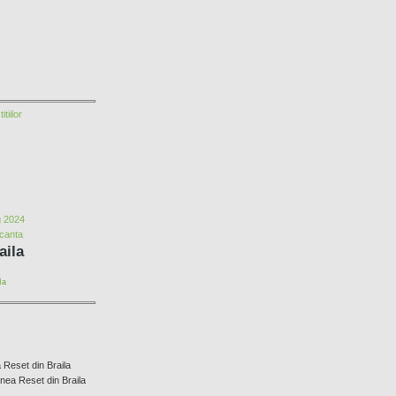
tiilor
g 2024
acanta
aila
la
Reset din Braila
unea Reset din Braila