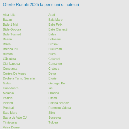
Oferte Rusalii 2025 la pensiuni si hoteluri
Alba Iulia
Arad
Bacau
Baia Mare
Baile 1 Mai
Baile Felix
Băile Govora
Baile Olanesti
Baile Tusnad
Balea
Bazna
Botosani
Braila
Brasov
Breaza PH
Bucuresti
Busteni
Buzau
Căciulata
Calarasi
Cluj Napoca
Comarnic
Constanta
Craiova
Curtea De Arges
Deva
Drobeta Turnu Severin
Eforie
Galati
Geoagiu Bai
Hunedoara
Iasi
Mamaia
Oradea
Paltinis
Pitesti
Ploiesti
Poiana Brasov
Predeal
Ramnicu Valcea
Satu Mare
Sibiu
Stana de Vale CJ
Suceava
Timisoara
Tulcea
Vatra Dornei