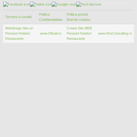
Politica
Politica privind
Termeni si conditii
Confidentialitate
fisierele cookies
Webdesign Site-uri
Creare Site WEB
Pensiuni Hoteluri
www.Oficial.ro
Pensiuni Hoteluri
www.4UsConsulting.ro
Restaurante
Restaurante