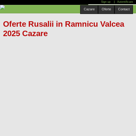
Sign up
Autentificare
Mergi
Cauta localitate:
Cazare
Oferte
Contact
la
conţinutul
Oferte Rusalii in Ramnicu Valcea
principal
2025 Cazare