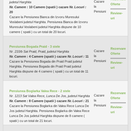
Cazare
judetul Harghita
Oferte
la
Nr. Camere :
10 Camere (spatii ) cazare
Nr. Locuri :
Pensiuni
20
Review-
Cazare la Pensiunea Bianca din Izvoru Muresului
uri
Voslabeni judetul Harghita. Pensiunea Bianca din Izvoru
Muresului Voslabeni judetul Harghita dispune de 10
camere ( spatii ) cu un total de 20 locuri.
Pensiunea Bogada Praid - 3 stele
Rezervare
Cazare
Nr. 210/b Sat Praid, Praid, judetul Harghita
Oferte
la
Nr. Camere :
4 Camere (spatii ) cazare
Nr. Locuri :
11
Pensiuni
Cazare la Pensiunea Bogada din Praid Praid judetul
Review-
Harghita. Pensiunea Bogada din Praid Praid judetul
uri
Harghita dispune de 4 camere ( spatii ) cu un total de 11
locuri.
Pensiunea Boglarka Valea Rece - 2 stele
Rezervare
Cazare
Nr. 1213 Sat Valea Rece, Lunca De Jos, judetul Harghita
Oferte
la
Nr. Camere :
8 Camere (spatii ) cazare
Nr. Locuri :
21
Pensiuni
Cazare la Pensiunea Boglarka din Valea Rece Lunca De
Review-
Jos judetul Harghita. Pensiunea Boglarka din Valea Rece
uri
Lunca De Jos judetul Harghita dispune de 8 camere (
spatii ) cu un total de 21 locuri.