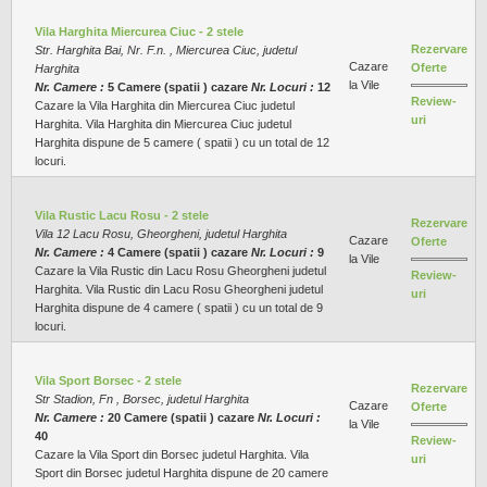
Vila Harghita Miercurea Ciuc - 2 stele
Rezervare
Str. Harghita Bai, Nr. F.n. , Miercurea Ciuc, judetul
Cazare
Oferte
Harghita
la Vile
Nr. Camere :
5 Camere (spatii ) cazare
Nr. Locuri :
12
Review-
Cazare la Vila Harghita din Miercurea Ciuc judetul
uri
Harghita. Vila Harghita din Miercurea Ciuc judetul
Harghita dispune de 5 camere ( spatii ) cu un total de 12
locuri.
Vila Rustic Lacu Rosu - 2 stele
Rezervare
Vila 12 Lacu Rosu, Gheorgheni, judetul Harghita
Cazare
Oferte
Nr. Camere :
4 Camere (spatii ) cazare
Nr. Locuri :
9
la Vile
Cazare la Vila Rustic din Lacu Rosu Gheorgheni judetul
Review-
Harghita. Vila Rustic din Lacu Rosu Gheorgheni judetul
uri
Harghita dispune de 4 camere ( spatii ) cu un total de 9
locuri.
Vila Sport Borsec - 2 stele
Rezervare
Str Stadion, Fn , Borsec, judetul Harghita
Cazare
Oferte
Nr. Camere :
20 Camere (spatii ) cazare
Nr. Locuri :
la Vile
40
Review-
Cazare la Vila Sport din Borsec judetul Harghita. Vila
uri
Sport din Borsec judetul Harghita dispune de 20 camere