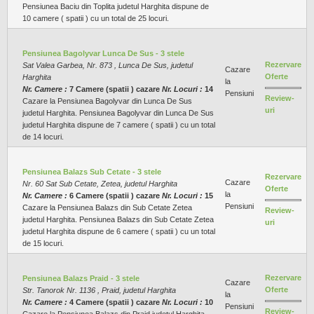
Pensiunea Baciu din Toplita judetul Harghita dispune de
10 camere ( spatii ) cu un total de 25 locuri.
Pensiunea Bagolyvar Lunca De Sus - 3 stele
Rezervare
Sat Valea Garbea, Nr. 873 , Lunca De Sus, judetul
Cazare
Oferte
Harghita
la
Nr. Camere :
7 Camere (spatii ) cazare
Nr. Locuri :
14
Pensiuni
Review-
Cazare la Pensiunea Bagolyvar din Lunca De Sus
uri
judetul Harghita. Pensiunea Bagolyvar din Lunca De Sus
judetul Harghita dispune de 7 camere ( spatii ) cu un total
de 14 locuri.
Pensiunea Balazs Sub Cetate - 3 stele
Rezervare
Cazare
Nr. 60 Sat Sub Cetate, Zetea, judetul Harghita
Oferte
la
Nr. Camere :
6 Camere (spatii ) cazare
Nr. Locuri :
15
Pensiuni
Cazare la Pensiunea Balazs din Sub Cetate Zetea
Review-
judetul Harghita. Pensiunea Balazs din Sub Cetate Zetea
uri
judetul Harghita dispune de 6 camere ( spatii ) cu un total
de 15 locuri.
Rezervare
Pensiunea Balazs Praid - 3 stele
Cazare
Oferte
Str. Tanorok Nr. 1136 , Praid, judetul Harghita
la
Nr. Camere :
4 Camere (spatii ) cazare
Nr. Locuri :
10
Pensiuni
Review-