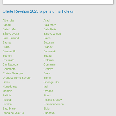
Oferte Revelion 2025 la pensiuni si hoteluri
Alba Iulia
Arad
Bacau
Baia Mare
Baile 1 Mai
Baile Felix
Băile Govora
Baile Olanesti
Baile Tusnad
Balea
Bazna
Botosani
Braila
Brasov
Breaza PH
Bucuresti
Busteni
Buzau
Căciulata
Calarasi
Cluj Napoca
Comarnic
Constanta
Craiova
Curtea De Arges
Deva
Drobeta Turnu Severin
Eforie
Galati
Geoagiu Bai
Hunedoara
Iasi
Mamaia
Oradea
Paltinis
Pitesti
Ploiesti
Poiana Brasov
Predeal
Ramnicu Valcea
Satu Mare
Sibiu
Stana de Vale CJ
Suceava