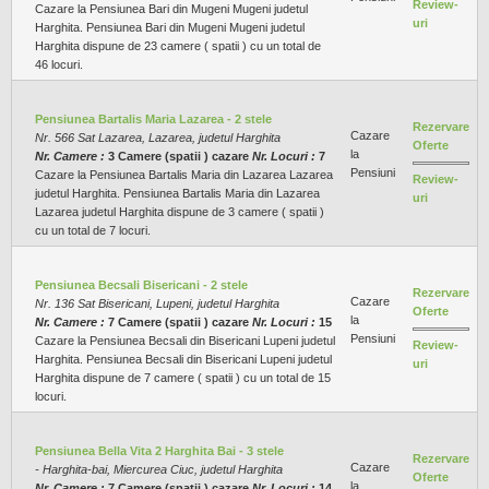
Review-
Cazare la Pensiunea Bari din Mugeni Mugeni judetul
uri
Harghita. Pensiunea Bari din Mugeni Mugeni judetul
Harghita dispune de 23 camere ( spatii ) cu un total de
46 locuri.
Pensiunea Bartalis Maria Lazarea - 2 stele
Rezervare
Cazare
Nr. 566 Sat Lazarea, Lazarea, judetul Harghita
Oferte
la
Nr. Camere :
3 Camere (spatii ) cazare
Nr. Locuri :
7
Pensiuni
Cazare la Pensiunea Bartalis Maria din Lazarea Lazarea
Review-
judetul Harghita. Pensiunea Bartalis Maria din Lazarea
uri
Lazarea judetul Harghita dispune de 3 camere ( spatii )
cu un total de 7 locuri.
Pensiunea Becsali Bisericani - 2 stele
Rezervare
Cazare
Nr. 136 Sat Bisericani, Lupeni, judetul Harghita
Oferte
la
Nr. Camere :
7 Camere (spatii ) cazare
Nr. Locuri :
15
Pensiuni
Cazare la Pensiunea Becsali din Bisericani Lupeni judetul
Review-
Harghita. Pensiunea Becsali din Bisericani Lupeni judetul
uri
Harghita dispune de 7 camere ( spatii ) cu un total de 15
locuri.
Pensiunea Bella Vita 2 Harghita Bai - 3 stele
Rezervare
Cazare
- Harghita-bai, Miercurea Ciuc, judetul Harghita
Oferte
la
Nr. Camere :
7 Camere (spatii ) cazare
Nr. Locuri :
14