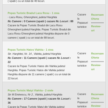
( spatii ) cu un total de 40 locuri.
Popas Turistic Bradul Lacu Rosu - 1 stea
Cazare
Rezervare
- Lacu Rosu, Gheorgheni, judetul Harghita
la
Oferte
Nr. Camere :
0 Camere (spatii ) cazare
Nr. Locuri :
88
Popasuri
Cazare la Popas Turistic Bradul din Lacu Rosu
Review-
turistice
Gheorgheni judetul Harghita. Popas Turistic Bradul din
uri
Lacu Rosu Gheorgheni judetul Harghita dispune de 0
camere ( spatii ) cu un total de 88 locuri.
Popas Turistic Hatos Vlahita - 1 stea
Cazare
Rezervare
Str. Harghitei, Nr. 14 , Vlahita, judetul Harghita
la
Oferte
Nr. Camere :
11 Camere (spatii ) cazare
Nr. Locuri :
Popasuri
22
Review-
turistice
Cazare la Popas Turistic Hatos din Vlahita judetul
uri
Harghita. Popas Turistic Hatos din Vlahita judetul
Harghita dispune de 11 camere ( spatii ) cu un total de
22 locuri.
Popas Turistic Matyi Vlahita - 2 stele
Cazare
Rezervare
Str M Eminescu, Nr 2 , Vlahita, judetul Harghita
la
Oferte
Nr. Camere :
17 Camere (spatii ) cazare
Nr. Locuri :
Popasuri
36
Review-
turistice
Cazare la Popas Turistic Matyi din Vlahita judetul