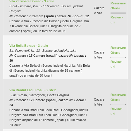
Vila 7 Izvoare Borsec - 3 stele
Rezervare
B-dul 7 Izvoare, Vila 39 ”7 Izvoare” , Borsec, judetul
Cazare
Oferte
Harghita
la Vile
Nr. Camere :
7 Camere (spatii ) cazare
Nr. Locuri :
22
Review-
Cazare la Vila 7 Izvoare din Borsec judetul Harghita. Vila
uri
7 Izvoare din Borsec judetul Harghita dispune de 7
camere ( spatii ) cu un total de 22 locuri.
Vila Bella Borsec - 3 stele
Rezervare
Str. Primaverii, Nr. 13 , Borsec, judetul Harghita
Cazare
Oferte
Nr. Camere :
15 Camere (spatii ) cazare
Nr. Locuri :
la Vile
30
Review-
Cazare la Vila Bella din Borsec judetul Harghita. Vila Bella
uri
din Borsec judetul Harghita dispune de 15 camere (
spatii ) cu un total de 30 locuri.
Vila Bradul Lacu Rosu - 2 stele
Rezervare
- Lacu Rosu, Gheorgheni, judetul Harghita
Cazare
Oferte
Nr. Camere :
12 Camere (spatii ) cazare
Nr. Locuri :
la Vile
24
Review-
Cazare la Vila Bradul din Lacu Rosu Gheorgheni judetul
uri
Harghita. Vila Bradul din Lacu Rosu Gheorgheni judetul
Harghita dispune de 12 camere ( spatii ) cu un total de
24 locuri.