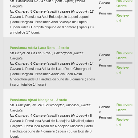
Rezervare
Str. Farkaslaka Nr. 647 Sat Lupeni, Lupeni, judetul
Cazare
Oferte
Harghita
la
Nr. Camere :
8 Camere (spatii ) cazare
Nr. Locuri :
17
Pensiuni
Review-
Cazare la Pensiunea Abel Bolcsoje din Lupeni Lupeni
uri
judetul Harghita. Pensiunea Abel Bolcsoje din Lupeni
Lupeni judetul Harghita dispune de 8 camere ( spatii ) cu
un total de 17 locuri.
Pensiunea Adela Lacu Rosu - 2 stele
Rezervare
Str Bicajel, Nr Fn Lacu Rosu, Gheorgheni, judetul
Cazare
Oferte
Harghita
la
Nr. Camere :
6 Camere (spatii ) cazare
Nr. Locuri :
14
Pensiuni
Review-
Cazare la Pensiunea Adela din Lacu Rosu Gheorgheni
uri
judetul Harghita. Pensiunea Adela din Lacu Rosu
Gheorgheni judetul Harghita dispune de 6 camere ( spatii
) cu un total de 14 locuri.
Pensiunea Ajnad Nadejdea - 3 stele
Rezervare
Str. Principala, Nr. 240 Sat Nadejdea, Mihaileni, judetul
Cazare
Oferte
Harghita
la
Nr. Camere :
4 Camere (spatii ) cazare
Nr. Locuri :
8
Pensiuni
Review-
Cazare la Pensiunea Ajnad din Nadejdea Mihaileni judetul
uri
Harghita. Pensiunea Ajnad din Nadejdea Mihaileni judetul
Harghita dispune de 4 camere ( spatii ) cu un total de 8
locuri.