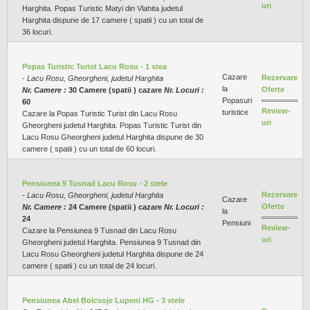
uri
Harghita. Popas Turistic Matyi din Vlahita judetul
Harghita dispune de 17 camere ( spatii ) cu un total de
36 locuri.
Popas Turistic Turist Lacu Rosu - 1 stea
Cazare
Rezervare
- Lacu Rosu, Gheorgheni, judetul Harghita
la
Oferte
Nr. Camere :
30 Camere (spatii ) cazare
Nr. Locuri :
Popasuri
60
Review-
turistice
Cazare la Popas Turistic Turist din Lacu Rosu
uri
Gheorgheni judetul Harghita. Popas Turistic Turist din
Lacu Rosu Gheorgheni judetul Harghita dispune de 30
camere ( spatii ) cu un total de 60 locuri.
Pensiunea 9 Tusnad Lacu Rosu - 2 stele
Rezervare
- Lacu Rosu, Gheorgheni, judetul Harghita
Cazare
Oferte
Nr. Camere :
24 Camere (spatii ) cazare
Nr. Locuri :
la
24
Pensiuni
Review-
Cazare la Pensiunea 9 Tusnad din Lacu Rosu
uri
Gheorgheni judetul Harghita. Pensiunea 9 Tusnad din
Lacu Rosu Gheorgheni judetul Harghita dispune de 24
camere ( spatii ) cu un total de 24 locuri.
Pensiunea Abel Bolcsoje Lupeni HG - 3 stele