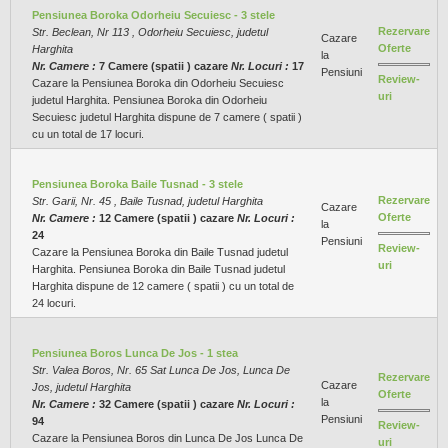
Pensiunea Boroka Odorheiu Secuiesc - 3 stele
Rezervare
Str. Beclean, Nr 113 , Odorheiu Secuiesc, judetul
Cazare
Oferte
Harghita
la
Nr. Camere :
7 Camere (spatii ) cazare
Nr. Locuri :
17
Pensiuni
Review-
Cazare la Pensiunea Boroka din Odorheiu Secuiesc
uri
judetul Harghita. Pensiunea Boroka din Odorheiu
Secuiesc judetul Harghita dispune de 7 camere ( spatii )
cu un total de 17 locuri.
Pensiunea Boroka Baile Tusnad - 3 stele
Rezervare
Str. Garii, Nr. 45 , Baile Tusnad, judetul Harghita
Cazare
Oferte
Nr. Camere :
12 Camere (spatii ) cazare
Nr. Locuri :
la
24
Pensiuni
Review-
Cazare la Pensiunea Boroka din Baile Tusnad judetul
uri
Harghita. Pensiunea Boroka din Baile Tusnad judetul
Harghita dispune de 12 camere ( spatii ) cu un total de
24 locuri.
Pensiunea Boros Lunca De Jos - 1 stea
Str. Valea Boros, Nr. 65 Sat Lunca De Jos, Lunca De
Rezervare
Cazare
Jos, judetul Harghita
Oferte
la
Nr. Camere :
32 Camere (spatii ) cazare
Nr. Locuri :
Pensiuni
94
Review-
Cazare la Pensiunea Boros din Lunca De Jos Lunca De
uri