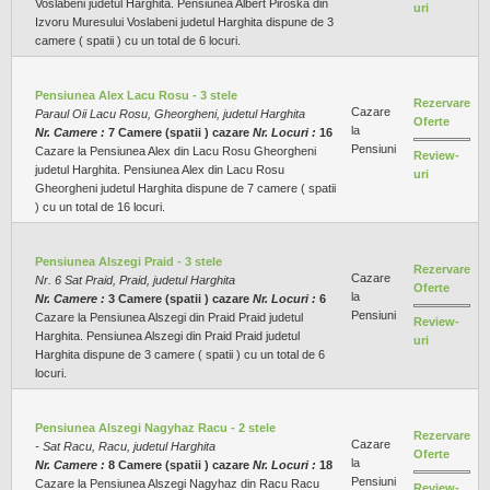
Voslabeni judetul Harghita. Pensiunea Albert Piroska din
uri
Izvoru Muresului Voslabeni judetul Harghita dispune de 3
camere ( spatii ) cu un total de 6 locuri.
Pensiunea Alex Lacu Rosu - 3 stele
Rezervare
Cazare
Paraul Oii Lacu Rosu, Gheorgheni, judetul Harghita
Oferte
la
Nr. Camere :
7 Camere (spatii ) cazare
Nr. Locuri :
16
Pensiuni
Cazare la Pensiunea Alex din Lacu Rosu Gheorgheni
Review-
judetul Harghita. Pensiunea Alex din Lacu Rosu
uri
Gheorgheni judetul Harghita dispune de 7 camere ( spatii
) cu un total de 16 locuri.
Pensiunea Alszegi Praid - 3 stele
Rezervare
Cazare
Nr. 6 Sat Praid, Praid, judetul Harghita
Oferte
la
Nr. Camere :
3 Camere (spatii ) cazare
Nr. Locuri :
6
Pensiuni
Cazare la Pensiunea Alszegi din Praid Praid judetul
Review-
Harghita. Pensiunea Alszegi din Praid Praid judetul
uri
Harghita dispune de 3 camere ( spatii ) cu un total de 6
locuri.
Pensiunea Alszegi Nagyhaz Racu - 2 stele
Rezervare
Cazare
- Sat Racu, Racu, judetul Harghita
Oferte
la
Nr. Camere :
8 Camere (spatii ) cazare
Nr. Locuri :
18
Pensiuni
Cazare la Pensiunea Alszegi Nagyhaz din Racu Racu
Review-