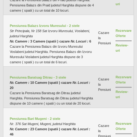
Cazare la Pensiunea Balazs din Praid judetul Harghita.
uri
Pensiunea Balazs din Praid judetul Harghita dispune de 4
camere ( spatii ) cu un total de 10 locuri.
Pensiunea Balazs Izvoru Muresului - 2 stele
Rezervare
Str Principala, Nr 158 Sat Izvoru Muresului, Voslabeni,
Cazare
Oferte
judetul Harghita
la
Nr. Camere :
3 Camere (spatii ) cazare
Nr. Locuri :
6
Pensiuni
Review-
Cazare la Pensiunea Balazs din Izvoru Muresului
uri
Voslabeni judetul Harghita. Pensiunea Balazs din Izvoru
Muresului Voslabeni judetul Harghita dispune de 3
camere ( spatii ) cu un total de 6 locuri.
Rezervare
Pensiunea Baratsag Ditrau - 3 stele
Cazare
Oferte
Nr. Camere :
10 Camere (spatii ) cazare
Nr. Locuri :
la
20
Pensiuni
Review-
Cazare la Pensiunea Baratsag din Ditrau judetul
uri
Harghita. Pensiunea Baratsag din Ditrau judetul Harghita
dispune de 10 camere ( spatii ) cu un total de 20 locuri.
Pensiunea Bari Mugeni - 2 stele
Rezervare
Nr. 376 Sat Mugeni, Mugeni, judetul Harghita
Cazare
Oferte
Nr. Camere :
23 Camere (spatii ) cazare
Nr. Locuri :
la
46
Pensiuni