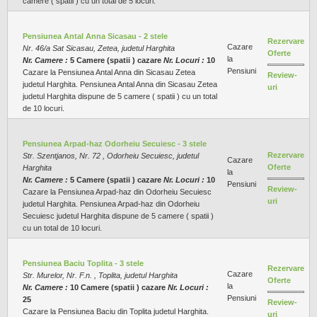
camere ( spatii ) cu un total de 5 locuri.
Pensiunea Antal Anna Sicasau - 2 stele
Rezervare
Cazare
Nr. 46/a Sat Sicasau, Zetea, judetul Harghita
Oferte
la
Nr. Camere :
5 Camere (spatii ) cazare
Nr. Locuri :
10
Pensiuni
Cazare la Pensiunea Antal Anna din Sicasau Zetea
Review-
judetul Harghita. Pensiunea Antal Anna din Sicasau Zetea
uri
judetul Harghita dispune de 5 camere ( spatii ) cu un total
de 10 locuri.
Pensiunea Arpad-haz Odorheiu Secuiesc - 3 stele
Rezervare
Str. Szentjanos, Nr. 72 , Odorheiu Secuiesc, judetul
Cazare
Oferte
Harghita
la
Nr. Camere :
5 Camere (spatii ) cazare
Nr. Locuri :
10
Pensiuni
Review-
Cazare la Pensiunea Arpad-haz din Odorheiu Secuiesc
uri
judetul Harghita. Pensiunea Arpad-haz din Odorheiu
Secuiesc judetul Harghita dispune de 5 camere ( spatii )
cu un total de 10 locuri.
Pensiunea Baciu Toplita - 3 stele
Rezervare
Cazare
Str. Murelor, Nr. F.n. , Toplita, judetul Harghita
Oferte
la
Nr. Camere :
10 Camere (spatii ) cazare
Nr. Locuri :
Pensiuni
25
Review-
Cazare la Pensiunea Baciu din Toplita judetul Harghita.
uri