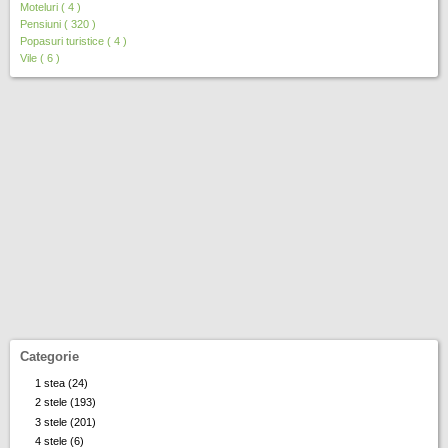
Moteluri ( 4 )
Pensiuni ( 320 )
Popasuri turistice ( 4 )
Vile ( 6 )
Categorie
1 stea (24)
A
p
2 stele (193)
A
p
p
3 stele (201)
A
l
p
p
4 stele (6)
A