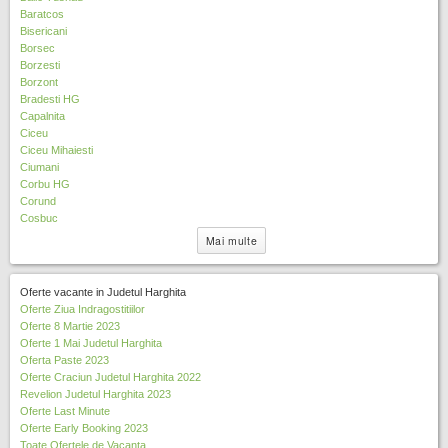
t
a
f
n
u
Baratcos
f
e
l
i
t
i
Bisericani
i
r
a
l
r
t
Borsec
l
f
t
u
a
Borzesti
t
i
e
c
f
Borzont
e
l
r
o
i
Bradesti HG
r
t
p
l
Capalnita
e
i
t
Ciceu
r
i
e
Ciceu Mihaiesti
f
r
Ciumani
i
Corbu HG
l
Corund
t
Cosbuc
e
Mai multe
r
Oferte vacante in Judetul Harghita
Oferte Ziua Indragostitiilor
Oferte 8 Martie 2023
Oferte 1 Mai Judetul Harghita
Oferta Paste 2023
Oferte Craciun Judetul Harghita 2022
Revelion Judetul Harghita 2023
Oferte Last Minute
Oferte Early Booking 2023
Toate Ofertele de Vacanta