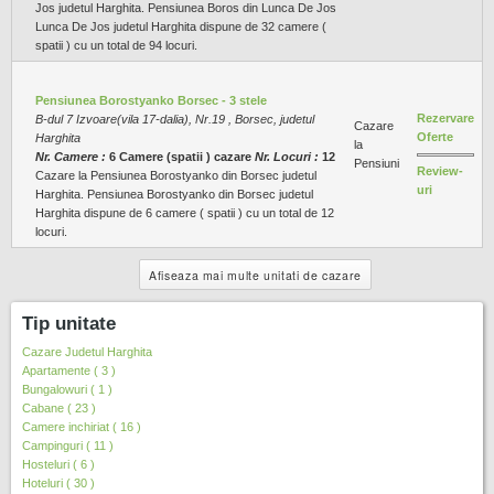
Jos judetul Harghita. Pensiunea Boros din Lunca De Jos
Lunca De Jos judetul Harghita dispune de 32 camere (
spatii ) cu un total de 94 locuri.
Pensiunea Borostyanko Borsec - 3 stele
Rezervare
B-dul 7 Izvoare(vila 17-dalia), Nr.19 , Borsec, judetul
Cazare
Oferte
Harghita
la
Nr. Camere :
6 Camere (spatii ) cazare
Nr. Locuri :
12
Pensiuni
Review-
Cazare la Pensiunea Borostyanko din Borsec judetul
uri
Harghita. Pensiunea Borostyanko din Borsec judetul
Harghita dispune de 6 camere ( spatii ) cu un total de 12
locuri.
Afiseaza mai multe unitati de cazare
Tip unitate
Cazare Judetul Harghita
Apartamente ( 3 )
Bungalowuri ( 1 )
Cabane ( 23 )
Camere inchiriat ( 16 )
Campinguri ( 11 )
Hosteluri ( 6 )
Hoteluri ( 30 )