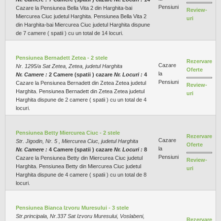
Pensiuni
Cazare la Pensiunea Bella Vita 2 din Harghita-bai
Review-
Miercurea Ciuc judetul Harghita. Pensiunea Bella Vita 2
uri
din Harghita-bai Miercurea Ciuc judetul Harghita dispune
de 7 camere ( spatii ) cu un total de 14 locuri.
Pensiunea Bernadett Zetea - 2 stele
Rezervare
Cazare
Nr. 1295/a Sat Zetea, Zetea, judetul Harghita
Oferte
la
Nr. Camere :
2 Camere (spatii ) cazare
Nr. Locuri :
4
Pensiuni
Cazare la Pensiunea Bernadett din Zetea Zetea judetul
Review-
Harghita. Pensiunea Bernadett din Zetea Zetea judetul
uri
Harghita dispune de 2 camere ( spatii ) cu un total de 4
locuri.
Pensiunea Betty Miercurea Ciuc - 2 stele
Rezervare
Cazare
Str. Jigodin, Nr. 5 , Miercurea Ciuc, judetul Harghita
Oferte
la
Nr. Camere :
4 Camere (spatii ) cazare
Nr. Locuri :
8
Pensiuni
Cazare la Pensiunea Betty din Miercurea Ciuc judetul
Review-
Harghita. Pensiunea Betty din Miercurea Ciuc judetul
uri
Harghita dispune de 4 camere ( spatii ) cu un total de 8
locuri.
Pensiunea Bianca Izvoru Muresului - 3 stele
Str.principala, Nr.337 Sat Izvoru Muresului, Voslabeni,
Rezervare