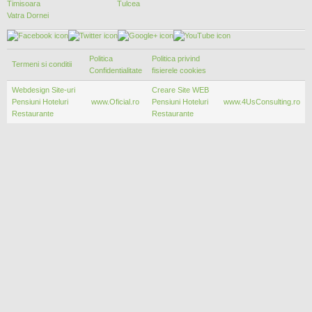
Timisoara
Tulcea
Vatra Dornei
Politica
Politica privind
Termeni si conditii
Confidentialitate
fisierele cookies
Webdesign Site-uri
Creare Site WEB
Pensiuni Hoteluri
www.Oficial.ro
Pensiuni Hoteluri
www.4UsConsulting.ro
Restaurante
Restaurante