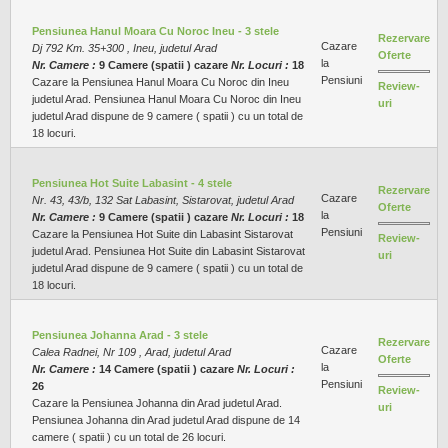
Pensiunea Hanul Moara Cu Noroc Ineu - 3 stele
Rezervare
Cazare
Dj 792 Km. 35+300 , Ineu, judetul Arad
Oferte
la
Nr. Camere :
9 Camere (spatii ) cazare
Nr. Locuri :
18
Pensiuni
Cazare la Pensiunea Hanul Moara Cu Noroc din Ineu
Review-
judetul Arad. Pensiunea Hanul Moara Cu Noroc din Ineu
uri
judetul Arad dispune de 9 camere ( spatii ) cu un total de
18 locuri.
Pensiunea Hot Suite Labasint - 4 stele
Rezervare
Cazare
Nr. 43, 43/b, 132 Sat Labasint, Sistarovat, judetul Arad
Oferte
la
Nr. Camere :
9 Camere (spatii ) cazare
Nr. Locuri :
18
Pensiuni
Cazare la Pensiunea Hot Suite din Labasint Sistarovat
Review-
judetul Arad. Pensiunea Hot Suite din Labasint Sistarovat
uri
judetul Arad dispune de 9 camere ( spatii ) cu un total de
18 locuri.
Pensiunea Johanna Arad - 3 stele
Rezervare
Cazare
Calea Radnei, Nr 109 , Arad, judetul Arad
Oferte
la
Nr. Camere :
14 Camere (spatii ) cazare
Nr. Locuri :
Pensiuni
26
Review-
Cazare la Pensiunea Johanna din Arad judetul Arad.
uri
Pensiunea Johanna din Arad judetul Arad dispune de 14
camere ( spatii ) cu un total de 26 locuri.