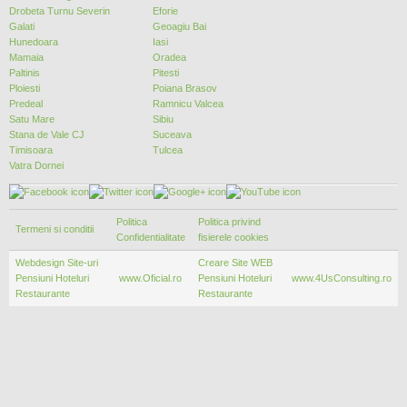
Drobeta Turnu Severin
Eforie
Galati
Geoagiu Bai
Hunedoara
Iasi
Mamaia
Oradea
Paltinis
Pitesti
Ploiesti
Poiana Brasov
Predeal
Ramnicu Valcea
Satu Mare
Sibiu
Stana de Vale CJ
Suceava
Timisoara
Tulcea
Vatra Dornei
Politica
Politica privind
Termeni si conditii
Confidentialitate
fisierele cookies
Webdesign Site-uri
Creare Site WEB
Pensiuni Hoteluri
www.Oficial.ro
Pensiuni Hoteluri
www.4UsConsulting.ro
Restaurante
Restaurante