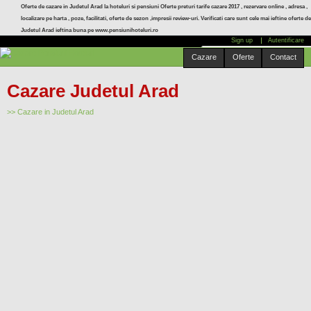
Mergi
Oferte de cazare in Judetul Arad la hoteluri si pensiuni Oferte preturi tarife cazare 2017 , rezervare online , adresa ,
localizare pe harta , poze, facilitati, oferte de sezon ,impresii review-uri. Verificati care sunt cele mai ieftine oferte d
la
Judetul Arad ieftina buna pe www.pensiunihoteluri.ro
conţinutul
Sign up
Autentificare
principal
Cauta localitate:
Cazare
Oferte
Contact
Cazare Judetul Arad
>> Cazare in Judetul Arad