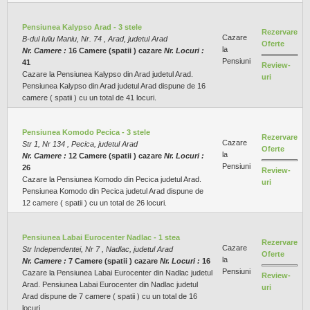
Pensiunea Kalypso Arad - 3 stele
Rezervare
Cazare
B-dul Iuliu Maniu, Nr. 74 , Arad, judetul Arad
Oferte
la
Nr. Camere :
16 Camere (spatii ) cazare
Nr. Locuri :
Pensiuni
41
Review-
Cazare la Pensiunea Kalypso din Arad judetul Arad.
uri
Pensiunea Kalypso din Arad judetul Arad dispune de 16
camere ( spatii ) cu un total de 41 locuri.
Pensiunea Komodo Pecica - 3 stele
Rezervare
Cazare
Str 1, Nr 134 , Pecica, judetul Arad
Oferte
la
Nr. Camere :
12 Camere (spatii ) cazare
Nr. Locuri :
Pensiuni
26
Review-
Cazare la Pensiunea Komodo din Pecica judetul Arad.
uri
Pensiunea Komodo din Pecica judetul Arad dispune de
12 camere ( spatii ) cu un total de 26 locuri.
Pensiunea Labai Eurocenter Nadlac - 1 stea
Rezervare
Cazare
Str Independentei, Nr 7 , Nadlac, judetul Arad
Oferte
la
Nr. Camere :
7 Camere (spatii ) cazare
Nr. Locuri :
16
Pensiuni
Cazare la Pensiunea Labai Eurocenter din Nadlac judetul
Review-
Arad. Pensiunea Labai Eurocenter din Nadlac judetul
uri
Arad dispune de 7 camere ( spatii ) cu un total de 16
locuri.