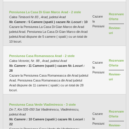
Pensiunea La Casa Di Gian Marco Arad - 2 stele
Rezervare
Cazare
Calea Timisorii Nr.83 , Arad, judetul Arad
Oferte
la
Nr. Camere :
5 Camere (spatii ) cazare
Nr. Locuri :
10
Pensiuni
Cazare la Pensiunea La Casa Di Gian Marco din Arad
Review-
judetul Arad. Pensiunea La Casa Di Gian Marco din Arad
uri
judetul Arad dispune de 5 camere ( spatii ) cu un total de
10 locuri.
Pensiunea Casa Romaneasca Arad - 2 stele
Rezervare
Calea Victoriei, Nr. 88 , Arad, judetul Arad
Cazare
Oferte
Nr. Camere :
11 Camere (spatii ) cazare
Nr. Locuri :
la
28
Pensiuni
Review-
Cazare la Pensiunea Casa Romaneasca din Arad judetul
uri
Arad. Pensiunea Casa Romaneasca din Arad judetul
Arad dispune de 11 camere ( spatii ) cu un total de 28
locuri.
Pensiunea Casa Verde Vladimirescu - 3 stele
Dn 7, Km 535-050 Sat Vladimirescu, Vladimirescu,
Rezervare
Cazare
judetul Arad
Oferte
la
Nr. Camere :
10 Camere (spatii ) cazare
Nr. Locuri :
Pensiuni
22
Review-