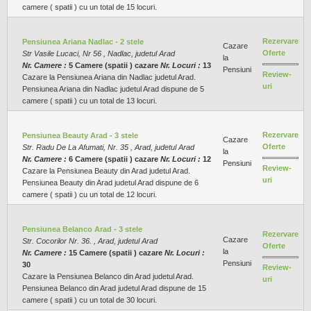
camere ( spatii ) cu un total de 15 locuri.
Rezervare
Pensiunea Ariana Nadlac - 2 stele
Cazare
Oferte
Str Vasile Lucaci, Nr 56 , Nadlac, judetul Arad
la
Nr. Camere :
5 Camere (spatii ) cazare
Nr. Locuri :
13
Pensiuni
Review-
Cazare la Pensiunea Ariana din Nadlac judetul Arad.
uri
Pensiunea Ariana din Nadlac judetul Arad dispune de 5
camere ( spatii ) cu un total de 13 locuri.
Rezervare
Pensiunea Beauty Arad - 3 stele
Cazare
Oferte
Str. Radu De La Afumati, Nr. 35 , Arad, judetul Arad
la
Nr. Camere :
6 Camere (spatii ) cazare
Nr. Locuri :
12
Pensiuni
Review-
Cazare la Pensiunea Beauty din Arad judetul Arad.
uri
Pensiunea Beauty din Arad judetul Arad dispune de 6
camere ( spatii ) cu un total de 12 locuri.
Pensiunea Belanco Arad - 3 stele
Rezervare
Cazare
Str. Cocorilor Nr. 36. , Arad, judetul Arad
Oferte
la
Nr. Camere :
15 Camere (spatii ) cazare
Nr. Locuri :
Pensiuni
30
Review-
Cazare la Pensiunea Belanco din Arad judetul Arad.
uri
Pensiunea Belanco din Arad judetul Arad dispune de 15
camere ( spatii ) cu un total de 30 locuri.