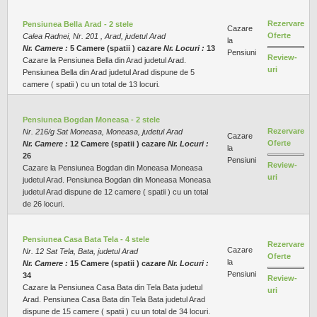
Rezervare
Pensiunea Bella Arad - 2 stele
Cazare
Oferte
Calea Radnei, Nr. 201 , Arad, judetul Arad
la
Nr. Camere :
5 Camere (spatii ) cazare
Nr. Locuri :
13
Pensiuni
Review-
Cazare la Pensiunea Bella din Arad judetul Arad.
uri
Pensiunea Bella din Arad judetul Arad dispune de 5
camere ( spatii ) cu un total de 13 locuri.
Pensiunea Bogdan Moneasa - 2 stele
Rezervare
Nr. 216/g Sat Moneasa, Moneasa, judetul Arad
Cazare
Oferte
Nr. Camere :
12 Camere (spatii ) cazare
Nr. Locuri :
la
26
Pensiuni
Review-
Cazare la Pensiunea Bogdan din Moneasa Moneasa
uri
judetul Arad. Pensiunea Bogdan din Moneasa Moneasa
judetul Arad dispune de 12 camere ( spatii ) cu un total
de 26 locuri.
Pensiunea Casa Bata Tela - 4 stele
Rezervare
Cazare
Nr. 12 Sat Tela, Bata, judetul Arad
Oferte
la
Nr. Camere :
15 Camere (spatii ) cazare
Nr. Locuri :
Pensiuni
34
Review-
Cazare la Pensiunea Casa Bata din Tela Bata judetul
uri
Arad. Pensiunea Casa Bata din Tela Bata judetul Arad
dispune de 15 camere ( spatii ) cu un total de 34 locuri.