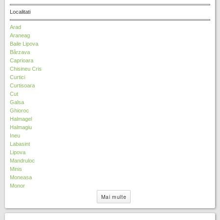
t
s
3
y
Localitati
e
t
s
4
a
e
t
s
Arad
f
l
e
t
Araneag
i
e
l
e
Baile Lipova
l
f
e
l
Bârzava
t
i
f
e
Caprioara
e
l
i
f
Chisineu Cris
r
t
l
i
Curtici
e
t
l
Curtisoara
r
e
t
Cut
r
e
Galsa
r
Ghioroc
Halmagel
Halmagiu
Ineu
Labasint
Lipova
Mandruloc
Minis
Moneasa
Monor
Mai multe