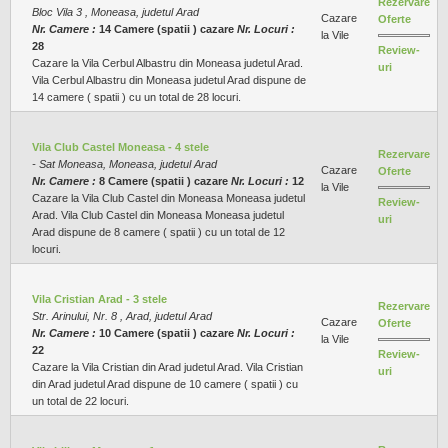
Rezervare
Bloc Vila 3 , Moneasa, judetul Arad
Cazare
Oferte
Nr. Camere :
14 Camere (spatii ) cazare
Nr. Locuri :
la Vile
28
Review-
Cazare la Vila Cerbul Albastru din Moneasa judetul Arad.
uri
Vila Cerbul Albastru din Moneasa judetul Arad dispune de
14 camere ( spatii ) cu un total de 28 locuri.
Vila Club Castel Moneasa - 4 stele
Rezervare
- Sat Moneasa, Moneasa, judetul Arad
Cazare
Oferte
Nr. Camere :
8 Camere (spatii ) cazare
Nr. Locuri :
12
la Vile
Cazare la Vila Club Castel din Moneasa Moneasa judetul
Review-
Arad. Vila Club Castel din Moneasa Moneasa judetul
uri
Arad dispune de 8 camere ( spatii ) cu un total de 12
locuri.
Vila Cristian Arad - 3 stele
Rezervare
Str. Arinului, Nr. 8 , Arad, judetul Arad
Cazare
Oferte
Nr. Camere :
10 Camere (spatii ) cazare
Nr. Locuri :
la Vile
22
Review-
Cazare la Vila Cristian din Arad judetul Arad. Vila Cristian
uri
din Arad judetul Arad dispune de 10 camere ( spatii ) cu
un total de 22 locuri.